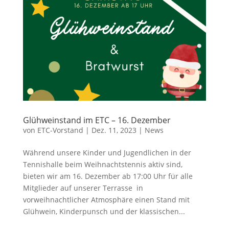
Glühweinstand im ETC – 16. Dezember
von
ETC-Vorstand
|
Dez. 11, 2023
|
News
Während unsere Kinder und Jugendlichen in der
Tennishalle beim Weihnachtstennis aktiv sind,
bieten wir am 16. Dezember ab 17:00 Uhr für alle
Mitglieder auf unserer Terrasse in
vorweihnachtlicher Atmosphäre einen Stand mit
Glühwein, Kinderpunsch und der klassischen...