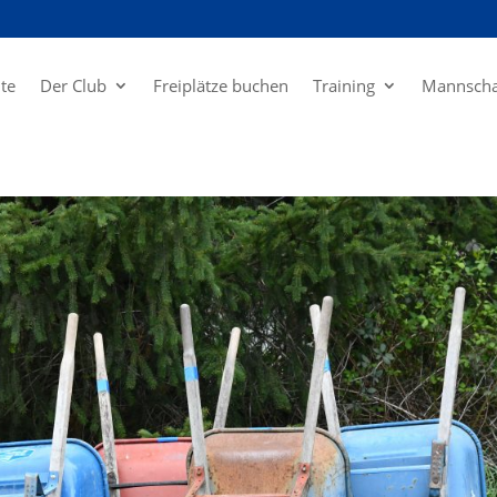
ite
Der Club
Freiplätze buchen
Training
Mannscha