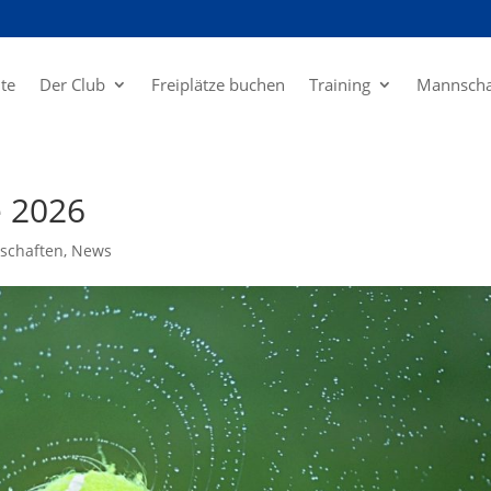
ite
Der Club
Freiplätze buchen
Training
Mannscha
e 2026
schaften
,
News