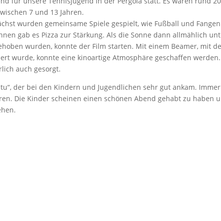
end für unsere Tennisjugend in der Pergola statt. Es waren rund 2
zwischen 7 und 13 Jahren.
chst wurden gemeinsame Spiele gespielt, wie Fußball und Fangen
nen gab es Pizza zur Stärkung. Als die Sonne dann allmählich unt
ehoben wurden, konnte der Film starten. Mit einem Beamer, mit 
ziert wurde, konnte eine kinoartige Atmosphäre geschaffen werden.
lich auch gesorgt.
tu“, der bei den Kindern und Jugendlichen sehr gut ankam. Immer
ren. Die Kinder scheinen einen schönen Abend gehabt zu haben 
ehen.