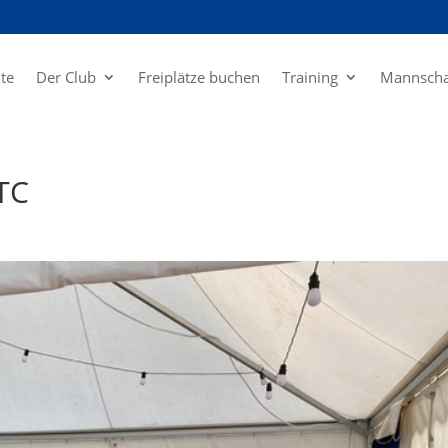
ite
Der Club
Freiplätze buchen
Training
Mannscha
TC