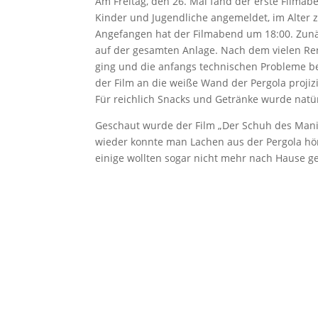
Am Freitag, den 26. Mai fand der erste Filmab
Kinder und Jugendliche angemeldet, im Alter 
Angefangen hat der Filmabend um 18:00. Zunä
auf der gesamten Anlage. Nach dem vielen Ren
ging und die anfangs technischen Probleme b
der Film an die weiße Wand der Pergola proji
Für reichlich Snacks und Getränke wurde natür
Geschaut wurde der Film „Der Schuh des Mani
wieder konnte man Lachen aus der Pergola hö
einige wollten sogar nicht mehr nach Hause g