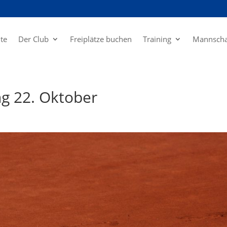
ite
Der Club
Freiplätze buchen
Training
Mannscha
g 22. Oktober