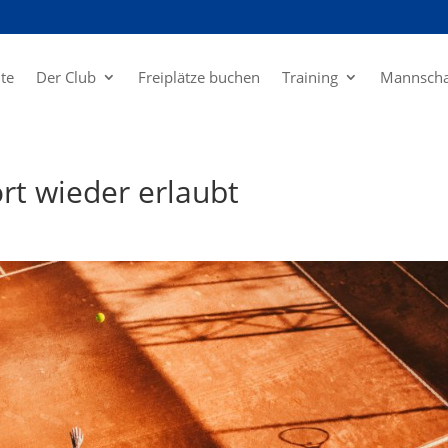
ite
Der Club
Freiplätze buchen
Training
Mannscha
ort wieder erlaubt